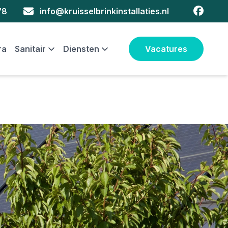
faceboo
78
info@kruisselbrinkinstallaties.nl
ra
Sanitair
Diensten
Vacatures