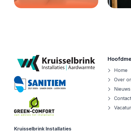
Nieuw: Compact
Bek
en krachtig: De
Gr
Vasco BANO
ma
Lees verder
Hoofdm
Home
Over o
Nieuws
Contac
Vacatu
Kruisselbrink Installaties