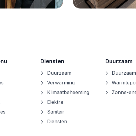
ijk hier onze
Onze nieuwe
een-Comfort
brochure is
gazine
verschenen!
Lees verder
Lees ve
enu
Diensten
Duurzaam
Duurzaam
Duurzaam
ns
Verwarming
Warmtep
Klimaatbeheersing
Zonne-ene
t
Elektra
res
Sanitair
Diensten