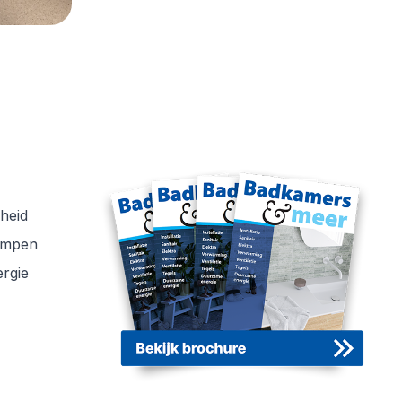
rder
heid
ompen
rgie