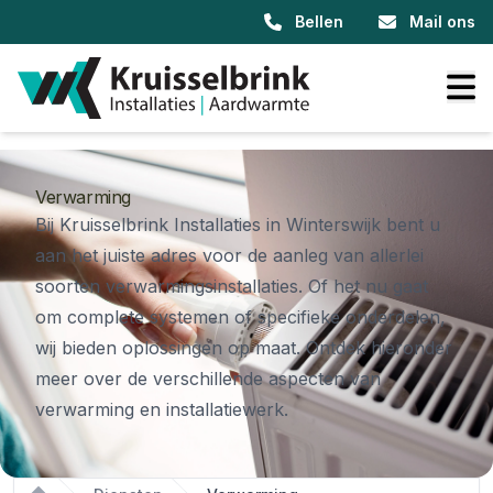
Bellen
Mail ons
Verwarming
Bij Kruisselbrink Installaties in Winterswijk bent u
aan het juiste adres voor de aanleg van allerlei
soorten verwarmingsinstallaties. Of het nu gaat
om complete systemen of specifieke onderdelen,
wij bieden oplossingen op maat. Ontdek hieronder
meer over de verschillende aspecten van
verwarming en installatiewerk.