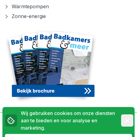
Warmtepompen
Zonne-energie
Wij gebruiken cookies om onze diensten
Afwij
aan te bieden en voor analyse en
Privacyverklaring
marketing.
© 2026 Kruisselbrink Installaties