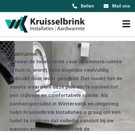
Bellen
Mail ons
Toiletruimtes
Hoewel de toiletruimte vaak de kleinste ruimte
in huis is, wordt deze dagelijks veelvuldig
gebruikt door ieder gezinslid. Dat maakt het de
moeite waard om deze plek om te vormen tot
een stijlvolle en comfortabele ruimte. Als
sanitairspecialist in Winterswijk en omgeving
helpt Kruisselbrink Installaties u graag om een
toilet te creëren dat volledig aansluit bij uw
wensen en behoeften. Ontdek de