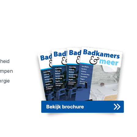
BRL 6000-21
Lees verder
Lees verder
heid
ompen
rgie