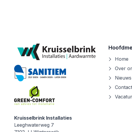
Laadpalen
Lees verder
Lees verder
Hoofdm
Home
Over o
Nieuws
Contac
Vacatu
Kruisselbrink Installaties
Kruisselbrink Installaties
Leeghwaterweg 7