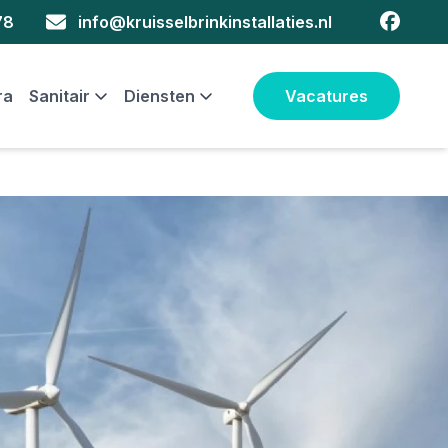
faceboo
78
info@kruisselbrinkinstallaties.nl
ra
Sanitair
Diensten
Vacatures