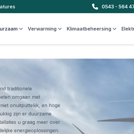
atures
0543 - 564 4
urzaam
Verwarming
Klimaatbeheersing
Elekt
d traditionele
moeten omgaan met
iet onuitputtelijk, en hoge
ukkig zijn er duurzame
stallaties u graag meer over
elijke energieoplossingen.