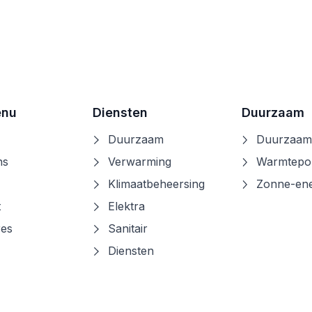
Thuisbatterij
Lees verder
Lees verder
enu
Diensten
Duurzaam
Duurzaam
Duurzaam
ns
Verwarming
Warmtep
Klimaatbeheersing
Zonne-ene
t
Elektra
res
Sanitair
Diensten