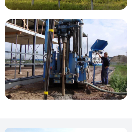
Duurzaam
In Winterswijk vertelt Kruisselbrink Installaties u
graag meer over de mogelijkheden om over te
stappen op milieuvriendelijke energieoplossingen.
Aardwarmte
Kruisselbrink aardwarmte adviseert, berekend en
monteert uw complete duurzame energiesysteem