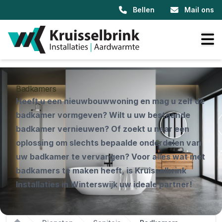
Bellen
Mail ons
Badkamers
Heeft u een nieuwbouwwoning en mag u zelf de
badkamer vormgeven? Wilt u uw bestaande
badkamer vernieuwen? Of zoekt u naar een
oplossing om slechts bepaalde onderdelen van
uw badkamer te vervangen? Voor alles wat met
badkamers te maken heeft, is Kruisselbrink
Installaties in Winterswijk uw ideale partner!