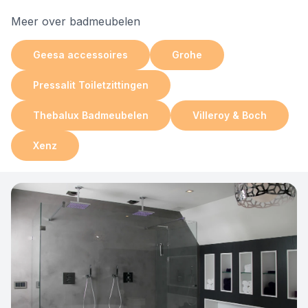
Meer over badmeubelen
Geesa accessoires
Grohe
Pressalit Toiletzittingen
Thebalux Badmeubelen
Villeroy & Boch
Xenz