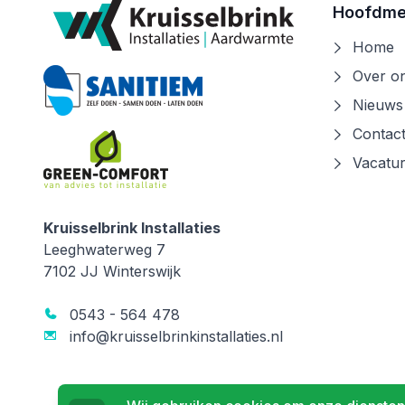
Hoofdm
Home
Over o
Nieuws
Contac
Vacatu
Kruisselbrink Installaties
Kruisselbrink Installaties
Leeghwaterweg 7
7102 JJ
Winterswijk
0543 - 564 478
info@kruisselbrinkinstallaties.nl