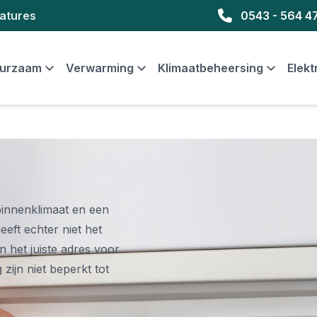
atures
0543 - 564 4
urzaam
Verwarming
Klimaatbeheersing
Elekt
 binnenklimaat en een
ft echter niet het
an het juiste adres voor
zijn niet beperkt tot