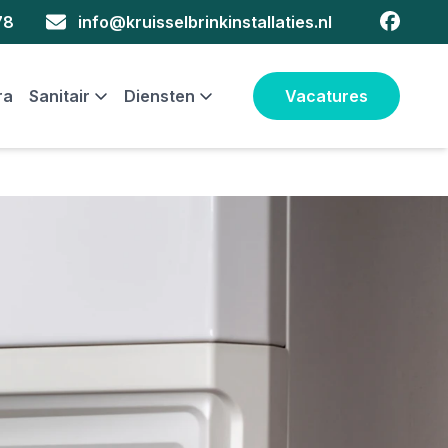
faceboo
78
info@kruisselbrinkinstallaties.nl
ra
Sanitair
Diensten
Vacatures