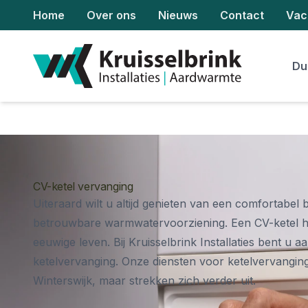
Home
Over ons
Nieuws
Contact
Vac
Du
CV-ketel vervanging
Uiteraard wilt u altijd genieten van een comfortabel
betrouwbare warmwatervoorziening. Een CV-ketel hee
eeuwige leven. Bij Kruisselbrink Installaties bent u a
ketelvervanging. Onze diensten voor ketelvervanging 
Winterswijk, maar strekken zich verder uit.