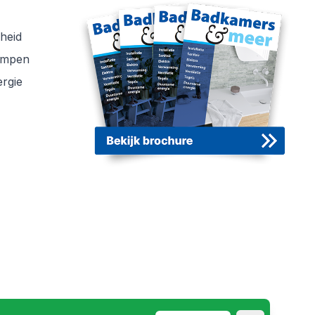
heid
ompen
rgie