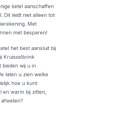
inige ketel aanschaffen
it leidt niet alleen tot
ierekening. Met
ginnen met besparen!
el het best aansluit bij
j Kruisselbrink
 bieden wij u in
e laten u zien welke
telijk hoe u kunt
l en warm bij zitten,
t afweten?