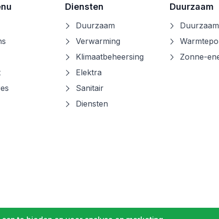
enu
Diensten
Duurzaam
Duurzaam
Duurzaam
ns
Verwarming
Warmtep
Klimaatbeheersing
Zonne-ene
t
Elektra
res
Sanitair
Diensten