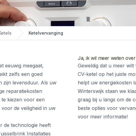
Ketels
Ketelvervanging
Ja, ik wil meer weten over
iet eeuwig meegaat,
Geweldig dat u meer wilt
ikt zelfs een goed
CV-ketel op het juiste 
 zijn levensduur. Als uw
helpt uw energiekosten laa
oge reparatiekosten
Winterswijk staan we kl
r te kiezen voor een
graag bij u langs om de c
 voor de veiligheid in uw
beste opties voor verva
voor meer informatie!
r de technologie heeft
sselbrink Installaties