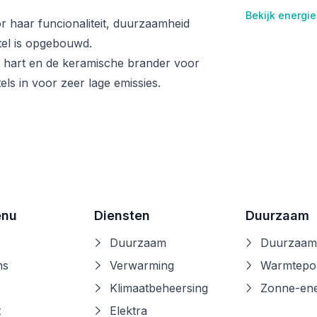
Bekijk energie
 haar funcionaliteit, duurzaamheid
tel is opgebouwd.
 hart en de keramische brander voor
ls in voor zeer lage emissies.
enu
Diensten
Duurzaam
Duurzaam
Duurzaam
ns
Verwarming
Warmtep
Klimaatbeheersing
Zonne-ene
t
Elektra