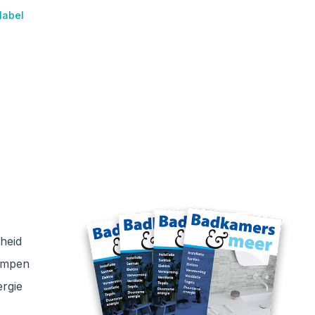
label
heid
ompen
rgie