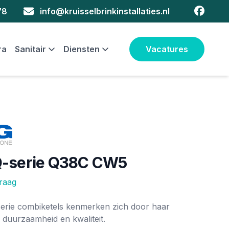
faceboo
78
info@kruisselbrinkinstallaties.nl
ra
Sanitair
Diensten
Vacatures
-serie Q38C CW5
vraag
ie
rie combiketels kenmerken zich door haar
t, duurzaamheid en kwaliteit.