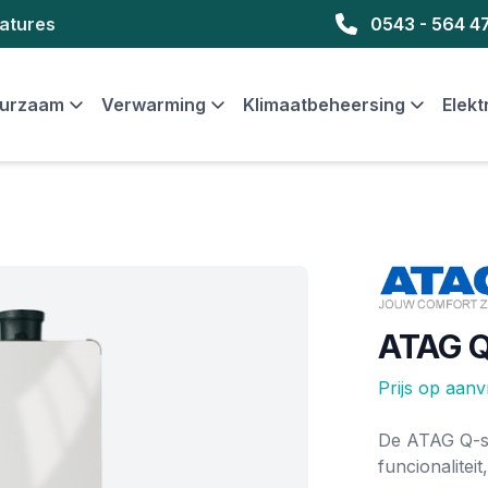
atures
0543 - 564 4
urzaam
Verwarming
Klimaatbeheersing
Elekt
Merk
ATAG Q
Prijs op aan
Ketel informat
De ATAG Q-se
funcionalitei