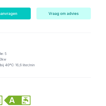
 aanvragen
Vraag om advies
de:
5
,3kw
bij 40°C:
16,6 liter/min