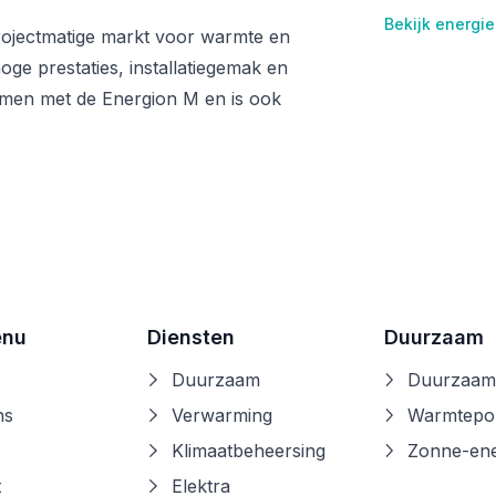
Bekijk energie
rojectmatige markt voor warmte en
ge prestaties, installatiegemak en
amen met de Energion M en is ook
enu
Diensten
Duurzaam
Duurzaam
Duurzaam
ns
Verwarming
Warmtep
Klimaatbeheersing
Zonne-ene
t
Elektra