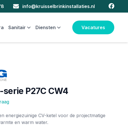
faceboo
78
info@kruisselbrinkinstallaties.nl
ra
Sanitair
Diensten
Vacatures
-serie P27C CW4
vraag
ie
en energiezuinige CV-ketel voor de projectmatige
warmte en warm water.