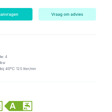
 aanvragen
Vraag om advies
de:
4
1kw
bij 40°C:
12.5 liter/min