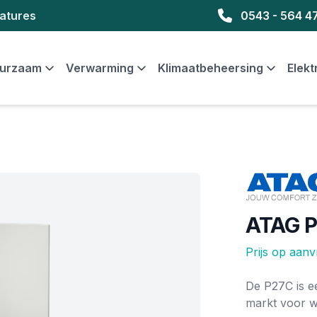
atures
0543 - 564 4
urzaam
Verwarming
Klimaatbeheersing
Elekt
Merk
ATAG P
Prijs op aan
Ketel informat
De P27C is e
markt voor 