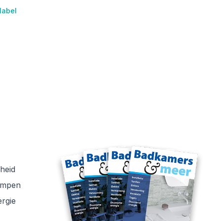
label
heid
ompen
rgie