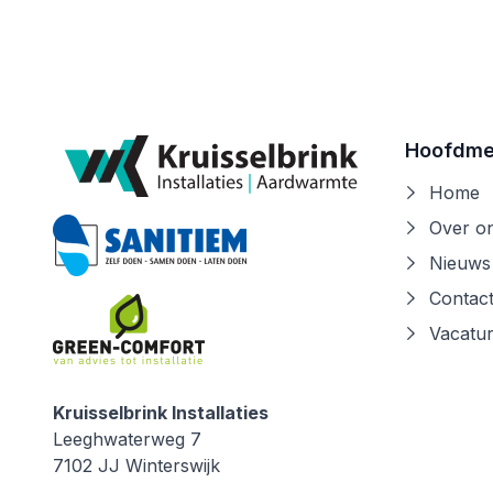
Hoofdm
Home
Over o
Nieuws
Contac
Vacatu
Kruisselbrink Installaties
Kruisselbrink Installaties
Leeghwaterweg 7
7102 JJ
Winterswijk