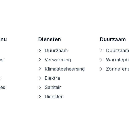
enu
Diensten
Duurzaam
Duurzaam
Duurzaam
ns
Verwarming
Warmtep
Klimaatbeheersing
Zonne-ene
t
Elektra
res
Sanitair
Diensten