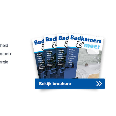
heid
ompen
rgie