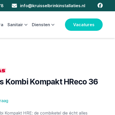
faceboo
78
info@kruisselbrinkinstallaties.nl
ra
Sanitair
Diensten
Vacatures
as Kombi Kompakt HReco 36
vraag
ie
bi Kompakt HRE: de combiketel die écht alles