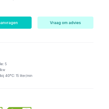
 aanvragen
Vraag om advies
de:
5
1kw
bij 40°C:
15 liter/min