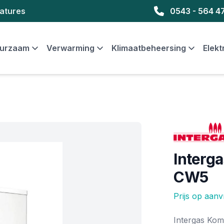
atures
0543 - 564 4
urzaam
Verwarming
Klimaatbeheersing
Elekt
Merk
Interg
CW5
Prijs op aan
Ketel informat
Intergas Kom