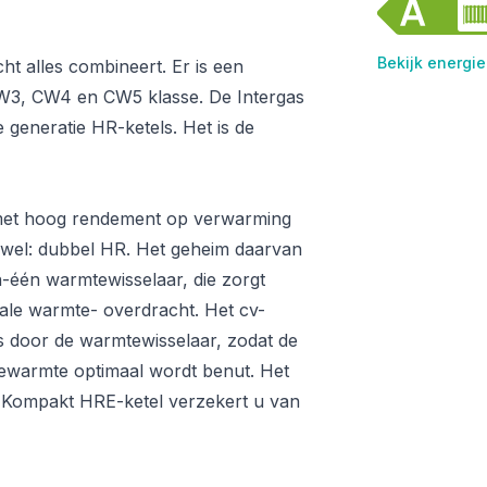
Bekijk energie
t alles combineert. Er is een
CW3, CW4 en CW5 klasse. De Intergas
eneratie HR-ketels. Het is de
 met hoog rendement op verwarming
wel: dubbel HR. Het geheim daarvan
-één warmtewisselaar, die zorgt
male warmte- overdracht. Het cv-
s door de warmtewisselaar, zodat de
ewarmte optimaal wordt benut. Het
 Kompakt HRE-ketel verzekert u van